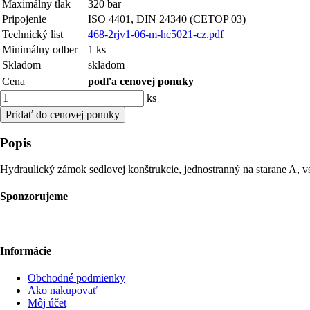
Maximálny tlak
320 bar
Pripojenie
ISO 4401, DIN 24340 (CETOP 03)
Technický list
468-2rjv1-06-m-hc5021-cz.pdf
Minimálny odber
1 ks
Skladom
skladom
Cena
podľa cenovej ponuky
ks
Pridať do cenovej ponuky
Popis
Hydraulický zámok sedlovej konštrukcie, jednostranný na starane 
Sponzorujeme
Informácie
Obchodné podmienky
Ako nakupovať
Môj účet