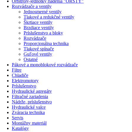
Orbitroly-jednotky riadenia "ORSTY"
Rozvádzače a ventily
Jednosmerné ventily
Tlakové a redukčné ventily
Škrtiace ventily
Brzdiace ventily
Príslušenstvo a bloky
Rozvádzače
Proporcionálna technika
Tlakové spínače
Guľové ventily
Ostatné
Pákové a monoblokové rozvádzače
Filtre
Chladiče
Elektromotory
Príslušenstvo
Hydraulické agregáty
Filtračné zariadenia
Nádrže, príslušenstvo
Hydraulické valce
Zváracia technika
Servis
Montážny materiál
Katalógy