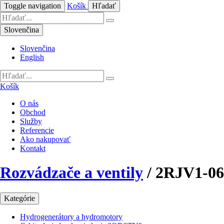
Toggle navigation
Košík
Hľadať
Slovenčina
Slovenčina
English
Košík
O nás
Obchod
Služby
Referencie
Ako nakupovať
Kontakt
Rozvádzače a ventily
/
2RJV1-0
Kategórie
Hydrogenerátory a hydromotory