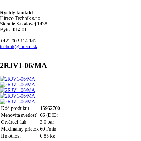
Rýchly kontakt
Hireco Technik s.r.o.
Sidonie Sakalovej 1438
Bytča 014 01
+421 903 114 142
technik@hireco.sk
2RJV1-06/MA
Kód produktu
15962700
Menovitá svetlosť
06 (D03)
Otvárací tlak
3,0 bar
Maximálny prietok
60 l/min
Hmotnosť
0,85 kg