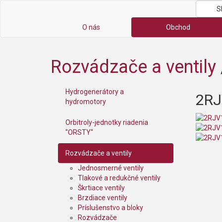
S
O nás
Obchod
Rozvádzače a ventily
Hydrogenerátory a
2RJ
hydromotory
Orbitroly-jednotky riadenia
"ORSTY"
Rozvádzače a ventily
Jednosmerné ventily
Tlakové a redukčné ventily
Škrtiace ventily
Brzdiace ventily
Príslušenstvo a bloky
Rozvádzače