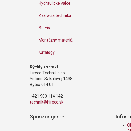
Hydraulické valce
Zváracia technika
Servis
Montážny materiál
Katalógy
Rýchly kontakt
Hireco Technik s.r.o.
Sidonie Sakalovej 1438
Bytča 014 01
+421 903 114 142
technik@hireco.sk
Sponzorujeme
Inform
O