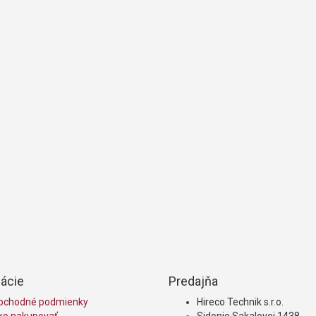
ácie
Predajňa
bchodné podmienky
Hireco Technik s.r.o.