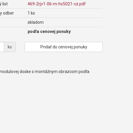
 list
469-2rjv1-06-m-hc5021-cz.pdf
y odber
1 ks
skladom
podľa cenovej ponuky
ks
Pridať do cenovej ponuky
 v modulovej doske s montážnym obrazcom podľa