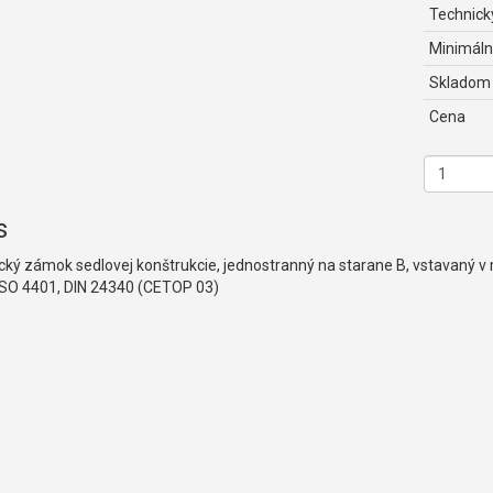
Technický
Minimáln
Skladom
Cena
s
cký zámok sedlovej konštrukcie, jednostranný na starane B, vstavaný
ISO 4401, DIN 24340 (CETOP 03)