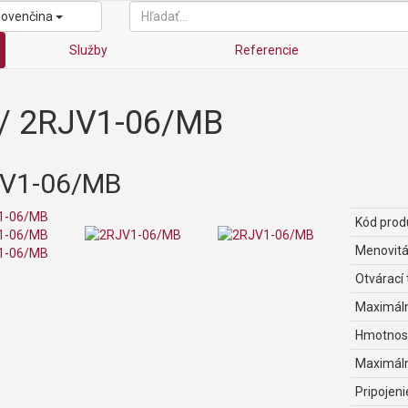
lovenčina
Služby
Referencie
/
2RJV1-06/MB
V1-06/MB
Kód prod
Menovitá
Otvárací 
Maximáln
Hmotnos
Maximáln
Pripojeni