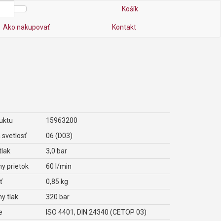
Košík
Ako nakupovať
Kontakt
uktu
15963200
 svetlosť
06 (D03)
tlak
3,0 bar
y prietok
60 l/min
ť
0,85 kg
y tlak
320 bar
e
ISO 4401, DIN 24340 (CETOP 03)