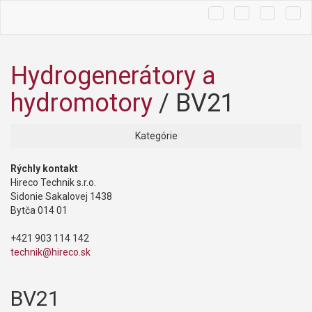
Hľadať
Košík
Tog
navi
Hydrogenerátory a
hydromotory
/
BV21
Kategórie
Rýchly kontakt
Hireco Technik s.r.o.
Sidonie Sakalovej 1438
Bytča 014 01
+421 903 114 142
technik@hireco.sk
BV21