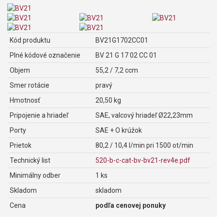
Kód produktu
BV21G1702CC01
Plné kódové označenie
BV 21 G 17 02 CC 01
Objem
55,2 / 7,2 ccm
Smer rotácie
pravý
Hmotnosť
20,50 kg
Pripojenie a hriadeľ
SAE, valcový hriadeľ Ø22,23mm
Porty
SAE + O krúžok
Prietok
80,2 / 10,4 l/min pri 1500 ot/min
Technický list
520-b-c-cat-bv-bv21-rev4e.pdf
Minimálny odber
1 ks
Skladom
skladom
Cena
podľa cenovej ponuky