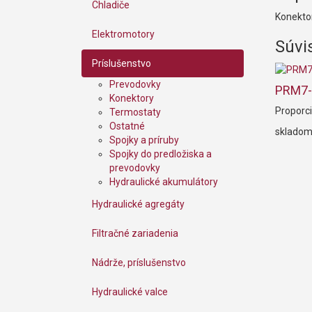
Chladiče
Konekto
Elektromotory
Súvi
Príslušenstvo
Prevodovky
PRM7-
Konektory
Proporc
Termostaty
Ostatné
sklado
Spojky a príruby
Spojky do predložiska a
prevodovky
Hydraulické akumulátory
Hydraulické agregáty
Filtračné zariadenia
Nádrže, príslušenstvo
Hydraulické valce