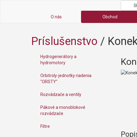
S
O nás
Obchod
Príslušenstvo
/
Konek
Hydrogenerátory a
Kon
hydromotory
Orbitroly-jednotky riadenia
"ORSTY"
Rozvádzače a ventily
Pákové a monoblokové
rozvádzače
Filtre
Popi