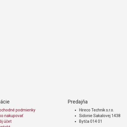
ácie
Predajňa
bchodné podmienky
Hireco Technik s.r.o.
ko nakupovať
Sidonie Sakalovej 1438
j účet
Bytča 014 01