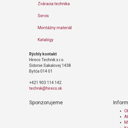
Zváracia technika
Servis
Montážny materiál
Katalógy
Rýchly kontakt
Hireco Technik s.r.o.
Sidonie Sakalovej 1438
Bytča 014 01
+421 903 114 142
technik@hireco.sk
Sponzorujeme
Inform
O
A
Mô