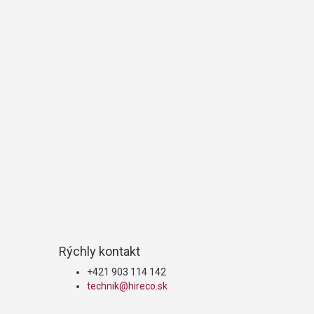
Rýchly kontakt
+421 903 114 142
technik@hireco.sk