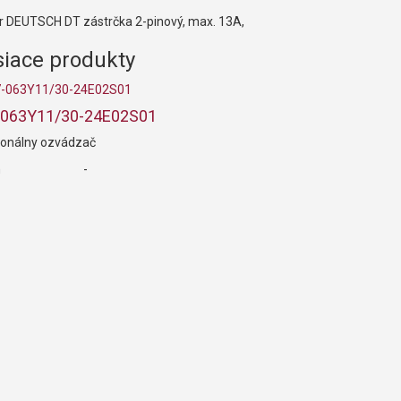
r DEUTSCH DT zástrčka 2-pinový, max. 13A,
siace produkty
063Y11/30-24E02S01
ionálny ozvádzač
m
-