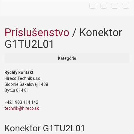
Hľadať
Košík
Tog
navi
Príslušenstvo
/
Konektor
G1TU2L01
Kategórie
Rýchly kontakt
Hireco Technik s.r.o.
Sidonie Sakalovej 1438
Bytča 014 01
+421 903 114 142
technik@hireco.sk
Konektor G1TU2L01