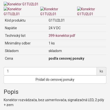
Kód produktu
G1TU2L01
Napätie
24 V DC
Technický list
399-konektor.pdf
Minimálny odber
1 ks
Skladom
skladom
Cena
podľa cenovej ponuky
ks
Pridať do cenovej ponuky
Popis
Konektor rozvádzača, bez usmerňovača, signalizačná LED, 2 póly
+ zem