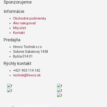
Sponzorujeme
Informácie
Obchodné podmienky
Ako nakupovať
Môj účet
Kontakt
Predajňa
Hireco Technik s.r.o.
Sidonie Sakalovej 1438
Bytča 014 01
Rýchly kontakt
+421 903 114 142
technik@hireco.sk