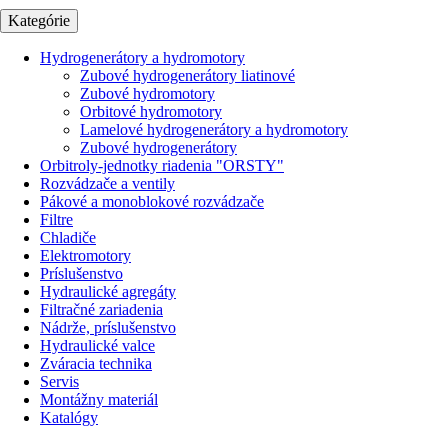
Kategórie
Hydrogenerátory a hydromotory
Zubové hydrogenerátory liatinové
Zubové hydromotory
Orbitové hydromotory
Lamelové hydrogenerátory a hydromotory
Zubové hydrogenerátory
Orbitroly-jednotky riadenia "ORSTY"
Rozvádzače a ventily
Pákové a monoblokové rozvádzače
Filtre
Chladiče
Elektromotory
Príslušenstvo
Hydraulické agregáty
Filtračné zariadenia
Nádrže, príslušenstvo
Hydraulické valce
Zváracia technika
Servis
Montážny materiál
Katalógy