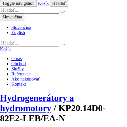
Toggle navigation
Košík
Hľadať
Slovenčina
Slovenčina
English
Košík
O nás
Obchod
Služby
Referencie
Ako nakupovať
Kontakt
Hydrogenerátory a
hydromotory
/
KP20.14D0-
82E2-LEB/EA-N