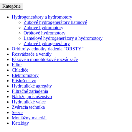
Kategórie
Hydrogenerátory a hydromotory
Zubové hydrogenerátory liatinové
Zubové hydromotory
Orbitové hydromotory
Lamelové hydrogenerátory a hydromotory
Zubové hydrogenerátory
Orbitroly-jednotky riadenia "ORSTY"
Rozvádzače a ventily
Pákové a monoblokové rozvádzače
Filtre
Chladiče
Elektromotory
Príslušenstvo
Hydraulické agregáty
Filtračné zariadenia
Nádrže, príslušenstvo
Hydraulické valce
Zváracia technika
Servis
Montážny materiál
Katalógy