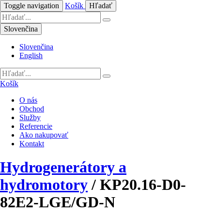
Toggle navigation
Košík
Hľadať
Slovenčina
Slovenčina
English
Košík
O nás
Obchod
Služby
Referencie
Ako nakupovať
Kontakt
Hydrogenerátory a
hydromotory
/
KP20.16-D0-
82E2-LGE/GD-N