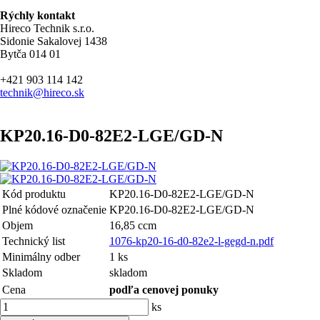
Rýchly kontakt
Hireco Technik s.r.o.
Sidonie Sakalovej 1438
Bytča 014 01
+421 903 114 142
technik@hireco.sk
KP20.16-D0-82E2-LGE/GD-N
Kód produktu
KP20.16-D0-82E2-LGE/GD-N
Plné kódové označenie
KP20.16-D0-82E2-LGE/GD-N
Objem
16,85 ccm
Technický list
1076-kp20-16-d0-82e2-l-gegd-n.pdf
Minimálny odber
1 ks
Skladom
skladom
Cena
podľa cenovej ponuky
ks