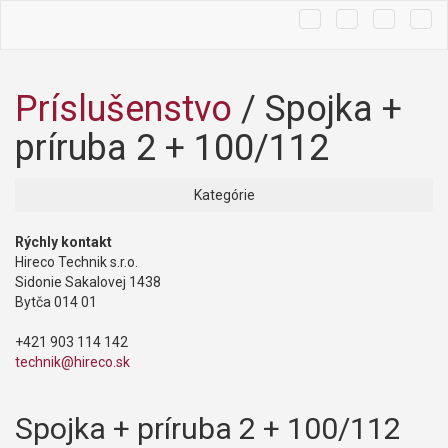
Hľadať
Košík
Tog
navi
Príslušenstvo
/
Spojka +
príruba 2 + 100/112
Kategórie
Rýchly kontakt
Hireco Technik s.r.o.
Sidonie Sakalovej 1438
Bytča 014 01
+421 903 114 142
technik@hireco.sk
Spojka + príruba 2 + 100/112