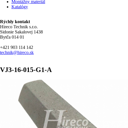
Montážny materiál
Katalógy
Rýchly kontakt
Hireco Technik s.r.o.
Sidonie Sakalovej 1438
Bytča 014 01
+421 903 114 142
technik@hireco.sk
VJ3-16-015-G1-A