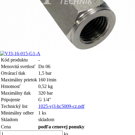
Kód produktu
-
Menovitá svetlosť
Dn 06
Otvárací tlak
1,5 bar
Maximálny prietok
160 l/min
Hmotnosť
0,52 kg
Maximálny tlak
320 bar
Pripojenie
G 1/4"
Technický list
1025-vj3-hc5009-cz.pdf
Minimálny odber
1 ks
Skladom
skladom
Cena
podľa cenovej ponuky
ks