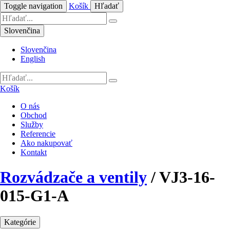
Toggle navigation
Košík
Hľadať
Slovenčina
Slovenčina
English
Košík
O nás
Obchod
Služby
Referencie
Ako nakupovať
Kontakt
Rozvádzače a ventily
/
VJ3-16-
015-G1-A
Kategórie