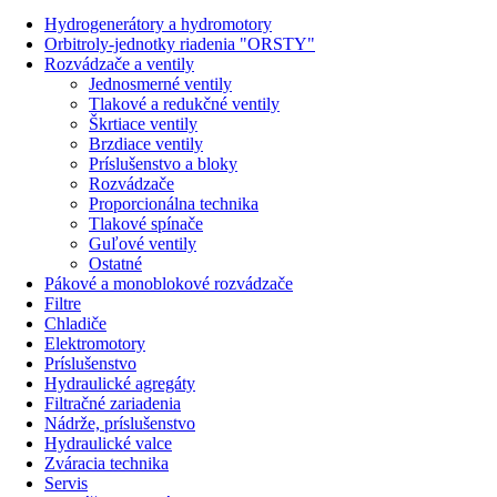
Hydrogenerátory a hydromotory
Orbitroly-jednotky riadenia "ORSTY"
Rozvádzače a ventily
Jednosmerné ventily
Tlakové a redukčné ventily
Škrtiace ventily
Brzdiace ventily
Príslušenstvo a bloky
Rozvádzače
Proporcionálna technika
Tlakové spínače
Guľové ventily
Ostatné
Pákové a monoblokové rozvádzače
Filtre
Chladiče
Elektromotory
Príslušenstvo
Hydraulické agregáty
Filtračné zariadenia
Nádrže, príslušenstvo
Hydraulické valce
Zváracia technika
Servis