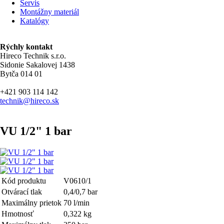
Servis
Montážny materiál
Katalógy
Rýchly kontakt
Hireco Technik s.r.o.
Sidonie Sakalovej 1438
Bytča 014 01
+421 903 114 142
technik@hireco.sk
VU 1/2" 1 bar
Kód produktu
V0610/1
Otvárací tlak
0,4/0,7 bar
Maximálny prietok
70 l/min
Hmotnosť
0,322 kg