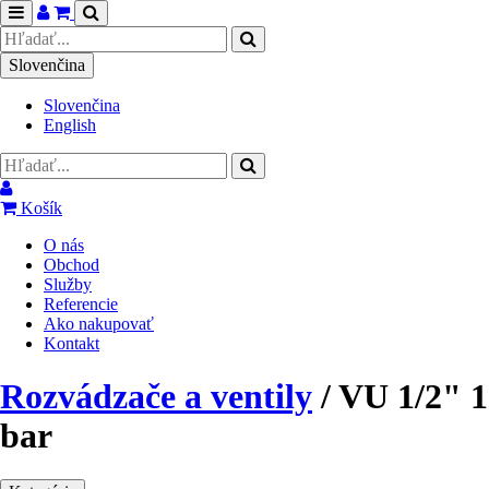
Košík
Toggle
Hľadať
navigation
Slovenčina
Slovenčina
English
Košík
O nás
Obchod
Služby
Referencie
Ako nakupovať
Kontakt
Rozvádzače a ventily
/
VU 1/2" 1
bar