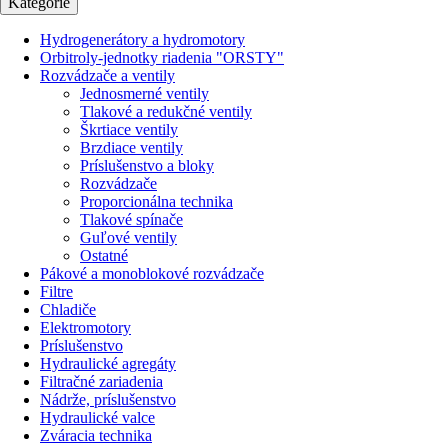
Kategórie
Hydrogenerátory a hydromotory
Orbitroly-jednotky riadenia "ORSTY"
Rozvádzače a ventily
Jednosmerné ventily
Tlakové a redukčné ventily
Škrtiace ventily
Brzdiace ventily
Príslušenstvo a bloky
Rozvádzače
Proporcionálna technika
Tlakové spínače
Guľové ventily
Ostatné
Pákové a monoblokové rozvádzače
Filtre
Chladiče
Elektromotory
Príslušenstvo
Hydraulické agregáty
Filtračné zariadenia
Nádrže, príslušenstvo
Hydraulické valce
Zváracia technika