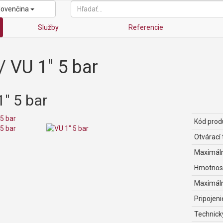
lovenčina
Služby
Referencie
/
VU 1" 5 bar
1" 5 bar
Kód prod
Otvárací 
Maximáln
Hmotnos
Maximáln
Pripojeni
Technický