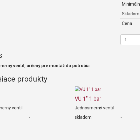
Minimáln
Skladom
Cena
s
erný ventil, určený pre montáž do potrubia
siace produkty
VU 1" 1 bar
erný ventil
Jednosmerný ventil
m
-
skladom
-