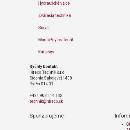
Hydraulické valce
Zváracia technika
Servis
Montážny materiál
Katalógy
Rýchly kontakt
Hireco Technik s.r.o.
Sidonie Sakalovej 1438
Bytča 014 01
+421 903 114 142
technik@hireco.sk
Sponzorujeme
Inform
O