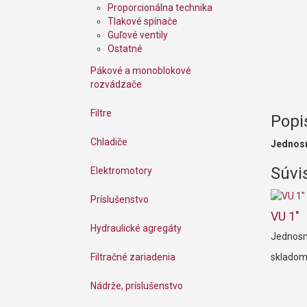
Proporcionálna technika
Tlakové spínače
Guľové ventily
Ostatné
Pákové a monoblokové
rozvádzače
Filtre
Popi
Chladiče
Jednosm
Súvi
Elektromotory
Príslušenstvo
VU 1"
Hydraulické agregáty
Jednosm
Filtračné zariadenia
sklado
Nádrže, príslušenstvo