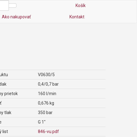
Košík
Ako nakupovať
Kontakt
uktu
V0630/5
tlak
0,4/0,7 bar
y prietok
160 l/min
ť
0,676 kg
y tlak
350 bar
e
G 1"
 list
846-vu.pdf