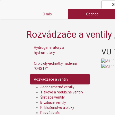
S
O nás
Obchod
Rozvádzače a ventily
Hydrogenerátory a
VU 
hydromotory
Orbitroly-jednotky riadenia
"ORSTY"
Rozvádzače a ventily
Jednosmerné ventily
Tlakové a redukčné ventily
Škrtiace ventily
Brzdiace ventily
Príslušenstvo a bloky
Rozvádzače