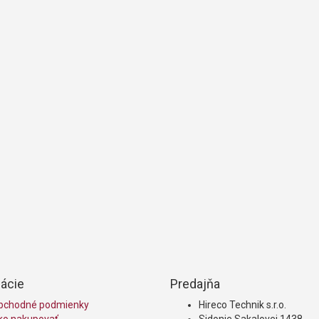
ácie
Predajňa
bchodné podmienky
Hireco Technik s.r.o.