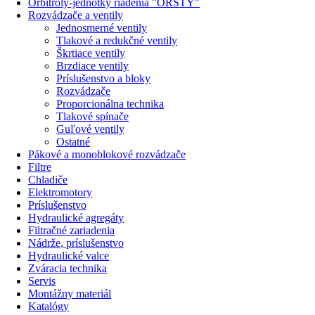
Orbitroly-jednotky riadenia "ORSTY"
Rozvádzače a ventily
Jednosmerné ventily
Tlakové a redukčné ventily
Škrtiace ventily
Brzdiace ventily
Príslušenstvo a bloky
Rozvádzače
Proporcionálna technika
Tlakové spínače
Guľové ventily
Ostatné
Pákové a monoblokové rozvádzače
Filtre
Chladiče
Elektromotory
Príslušenstvo
Hydraulické agregáty
Filtračné zariadenia
Nádrže, príslušenstvo
Hydraulické valce
Zváracia technika
Servis
Montážny materiál
Katalógy