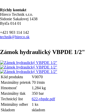
Rýchly kontakt
Hireco Technik s.r.o.
Sidonie Sakalovej 1438
Bytča 014 01
+421 903 114 142
technik@hireco.sk
Zámok hydraulický VBPDE 1/2"
Kód produktu
V0070
Maximálny prietok
70 l/min
Hmotnosť
1,284 kg
Maximálny tlak
350 bar
Technický list
622-vbpde.pdf
Minimálny odber
1 ks
Skladom
skladom