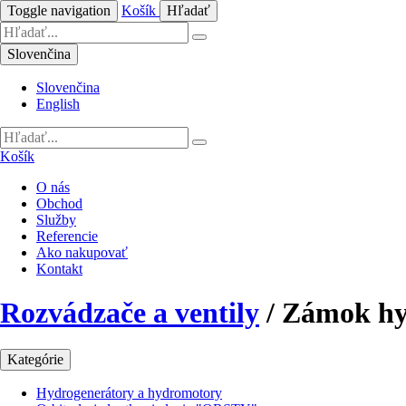
Toggle navigation
Košík
Hľadať
Slovenčina
Slovenčina
English
Košík
O nás
Obchod
Služby
Referencie
Ako nakupovať
Kontakt
Rozvádzače a ventily
/
Zámok hy
Kategórie
Hydrogenerátory a hydromotory