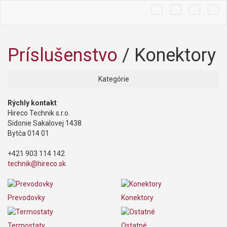
Hľadať
Košík
Tog
navi
Príslušenstvo
/
Konektory
Kategórie
Rýchly kontakt
Hireco Technik s.r.o.
Sidonie Sakalovej 1438
Bytča 014 01
+421 903 114 142
technik@hireco.sk
Prevodovky
Konektory
Termostaty
Ostatné