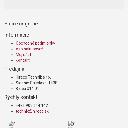
Sponzorujeme
Informácie
Obchodné podmienky
Ako nakupovať
Môj účet
Kontakt
Predajňa
Hireco Technik s.r.o.
Sidonie Sakalovej 1438
Bytča 014 01
Rýchly kontakt
+421 903 114 142
technik@hireco.sk