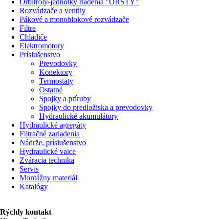
Orbitroly-jednotky riadenia "ORSTY"
Rozvádzače a ventily
Pákové a monoblokové rozvádzače
Filtre
Chladiče
Elektromotory
Príslušenstvo
Prevodovky
Konektory
Termostaty
Ostatné
Spojky a príruby
Spojky do predložiska a prevodovky
Hydraulické akumulátory
Hydraulické agregáty
Filtračné zariadenia
Nádrže, príslušenstvo
Hydraulické valce
Zváracia technika
Servis
Montážny materiál
Katalógy
Rýchly kontakt