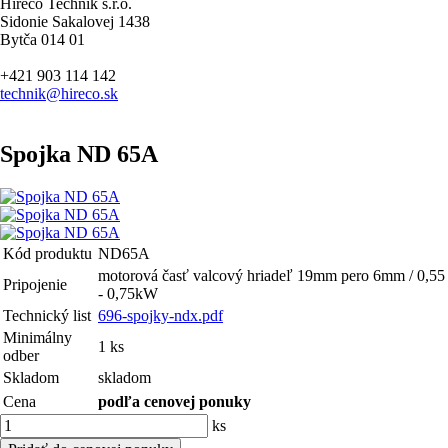
Hireco Technik s.r.o.
Sidonie Sakalovej 1438
Bytča 014 01
+421 903 114 142
technik@hireco.sk
Spojka ND 65A
Kód produktu
ND65A
motorová časť valcový hriadeľ 19mm pero 6mm / 0,55
Pripojenie
- 0,75kW
Technický list
696-spojky-ndx.pdf
Minimálny
1 ks
odber
Skladom
skladom
Cena
podľa cenovej ponuky
ks