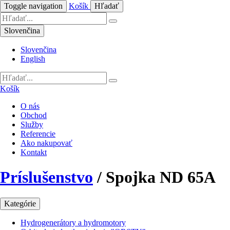
Toggle navigation
Košík
Hľadať
Slovenčina
Slovenčina
English
Košík
O nás
Obchod
Služby
Referencie
Ako nakupovať
Kontakt
Príslušenstvo
/
Spojka ND 65A
Kategórie
Hydrogenerátory a hydromotory