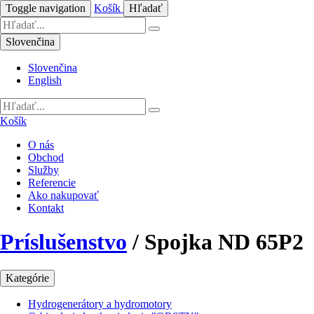
Toggle navigation
Košík
Hľadať
Slovenčina
Slovenčina
English
Košík
O nás
Obchod
Služby
Referencie
Ako nakupovať
Kontakt
Príslušenstvo
/
Spojka ND 65P2
Kategórie
Hydrogenerátory a hydromotory