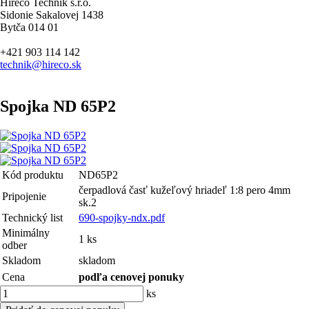
Hireco Technik s.r.o.
Sidonie Sakalovej 1438
Bytča 014 01
+421 903 114 142
technik@hireco.sk
Spojka ND 65P2
Kód produktu
ND65P2
čerpadlová časť kužeľový hriadeľ 1:8 pero 4mm
Pripojenie
sk.2
Technický list
690-spojky-ndx.pdf
Minimálny
1 ks
odber
Skladom
skladom
Cena
podľa cenovej ponuky
ks