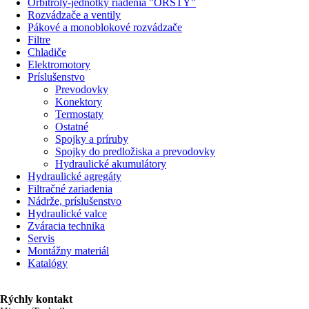
Orbitroly-jednotky riadenia "ORSTY"
Rozvádzače a ventily
Pákové a monoblokové rozvádzače
Filtre
Chladiče
Elektromotory
Príslušenstvo
Prevodovky
Konektory
Termostaty
Ostatné
Spojky a príruby
Spojky do predložiska a prevodovky
Hydraulické akumulátory
Hydraulické agregáty
Filtračné zariadenia
Nádrže, príslušenstvo
Hydraulické valce
Zváracia technika
Servis
Montážny materiál
Katalógy
Rýchly kontakt